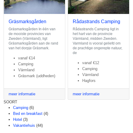
Gräsmarksgården
Rådastrands Camping
Gräsmarksgården In één van
Rådastrands Camping ligt in
de mooiste provincies van
het hart van de provincie
Zweden (Värmland), ligt
Värmland, midden Zweden.
Gräsmarksgården aan de rand
Varmland is vooral geliefd om
van het dorpje Gräsmark.
de prachtige ongerepte natuur,
de
vanaf
€14
vanaf
€12
Camping
Camping
Värmland
Värmland
Gräsmark (uddheden)
Hagfors
meer informatie
meer informatie
SOORT
Camping
(6)
Bed en breakfast
(4)
Hotel
(3)
Vakantiehuis
(44)