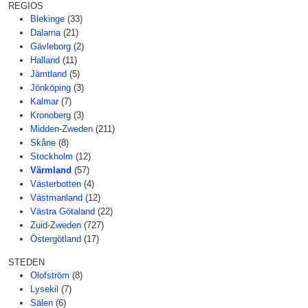
REGIOS
Blekinge
(33)
Dalarna
(21)
Gävleborg
(2)
Halland
(11)
Jämtland
(5)
Jönköping
(3)
Kalmar
(7)
Kronoberg
(3)
Midden-Zweden
(211)
Skåne
(8)
Stockholm
(12)
Värmland
(57)
Västerbotten
(4)
Västmanland
(12)
Västra Götaland
(22)
Zuid-Zweden
(727)
Östergötland
(17)
STEDEN
Olofström
(8)
Lysekil
(7)
Sälen
(6)