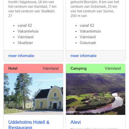
hoofd-/ bijgebouw, 18 km van
gehucht Borrsjön, 8 km van het
het centrum van Karlstad, 7 km
centrum van Gräsmark, 25 km
van het centrum van Skattkärr,
van het centrum van Sunne,
27
200 m van
vanaf
€2
vanaf
€2
Vakantiehuis
Vakantiehuis
Värmland
Värmland
Skattkärr
Gräsmark
meer informatie
meer informatie
Hotel
Värmland
Camping
Värmland
Uddeholms Hotell &
Alevi
Restaurang