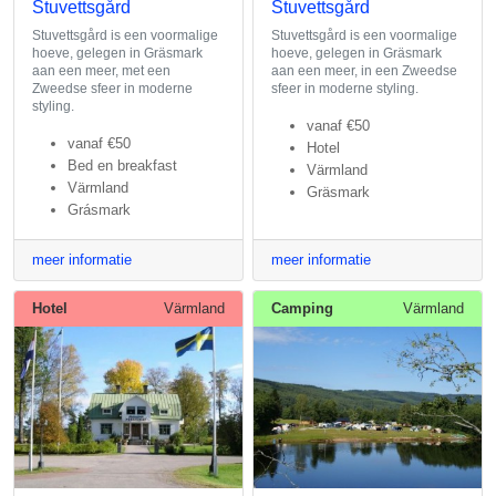
Stuvettsgård
Stuvettsgård
Stuvettsgård is een voormalige
Stuvettsgård is een voormalige
hoeve, gelegen in Gräsmark
hoeve, gelegen in Gräsmark
aan een meer, met een
aan een meer, in een Zweedse
Zweedse sfeer in moderne
sfeer in moderne styling.
styling.
vanaf
€50
vanaf
€50
Hotel
Bed en breakfast
Värmland
Värmland
Gräsmark
Grásmark
meer informatie
meer informatie
Hotel
Värmland
Camping
Värmland