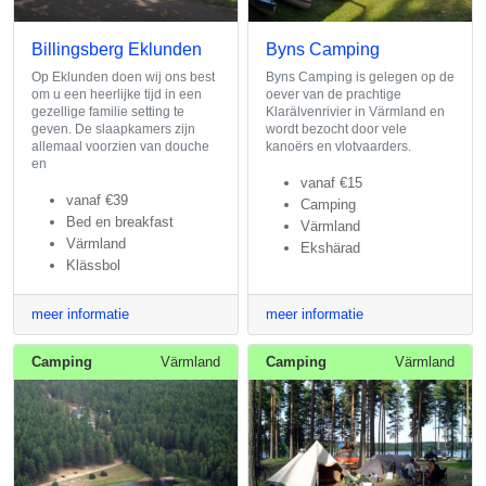
Billingsberg Eklunden
Byns Camping
Op Eklunden doen wij ons best
Byns Camping is gelegen op de
om u een heerlijke tijd in een
oever van de prachtige
gezellige familie setting te
Klarälvenrivier in Värmland en
geven. De slaapkamers zijn
wordt bezocht door vele
allemaal voorzien van douche
kanoërs en vlotvaarders.
en
vanaf
€15
vanaf
€39
Camping
Bed en breakfast
Värmland
Värmland
Ekshärad
Klässbol
meer informatie
meer informatie
Camping
Värmland
Camping
Värmland