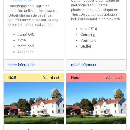
Camping Alevi is een camping
met ongeveer 60 ruime
Uddeholms hotel ligt in het
plaatsen een aantal stugor en
prachtige gelijknamige plaatsje
Tipis. De camping is gelegen in
Uddeholm aan de oever van
het Klarälvendal in de provincie
het Rådameer, in de volksmond
ook wel de goudkust van het
vanaf
€14
vanaf
€45
Camping
Hotel
Värmland
Värmland
Stöllet
Uddeholm
meer informatie
meer informatie
B&B
Värmland
Hotel
Värmland