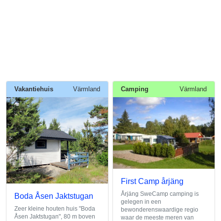
Vakantiehuis
Värmland
Camping
Värmland
First Camp årjäng
Årjäng SweCamp camping is
Boda Åsen Jaktstugan
gelegen in een
Zeer kleine houten huis "Boda
bewonderenswaardige regio
Åsen Jaktstugan", 80 m boven
waar de meeste meren van