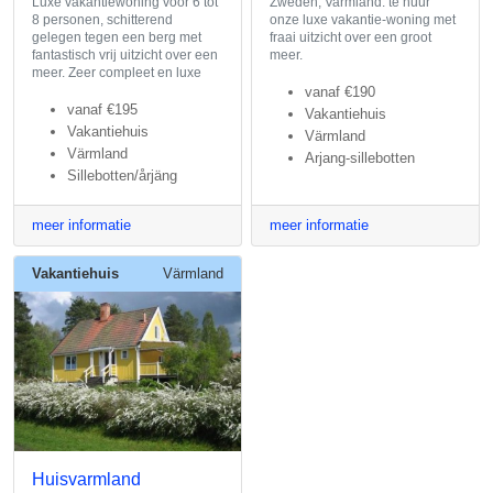
Luxe vakantiewoning voor 6 tot
Zweden, Varmland: te huur
8 personen, schitterend
onze luxe vakantie-woning met
gelegen tegen een berg met
fraai uitzicht over een groot
fantastisch vrij uitzicht over een
meer.
meer. Zeer compleet en luxe
vanaf
€190
vanaf
€195
Vakantiehuis
Vakantiehuis
Värmland
Värmland
Arjang-sillebotten
Sillebotten/årjäng
meer informatie
meer informatie
Vakantiehuis
Värmland
Huisvarmland