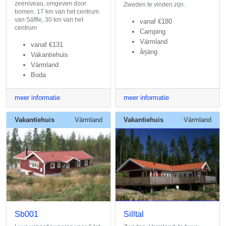
zeeniveau, omgeven door
Zweden te vinden zijn.
bomen. 17 km van het centrum
van Säffle, 30 km van het
vanaf
€180
centrum
Camping
Värmland
vanaf
€131
årjäng
Vakantiehuis
Värmland
Boda
meer informatie
meer informatie
Vakantiehuis
Värmland
Vakantiehuis
Värmland
Sb001
Silltal