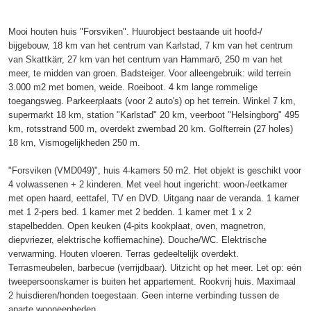
Mooi houten huis "Forsviken". Huurobject bestaande uit hoofd-/
bijgebouw, 18 km van het centrum van Karlstad, 7 km van het centrum
van Skattkärr, 27 km van het centrum van Hammarö, 250 m van het
meer, te midden van groen. Badsteiger. Voor alleengebruik: wild terrein
3.000 m2 met bomen, weide. Roeiboot. 4 km lange rommelige
toegangsweg. Parkeerplaats (voor 2 auto's) op het terrein. Winkel 7 km,
supermarkt 18 km, station "Karlstad" 20 km, veerboot "Helsingborg" 495
km, rotsstrand 500 m, overdekt zwembad 20 km. Golfterrein (27 holes)
18 km, Vismogelijkheden 250 m.
"Forsviken (VMD049)", huis 4-kamers 50 m2. Het objekt is geschikt voor
4 volwassenen + 2 kinderen. Met veel hout ingericht: woon-/eetkamer
met open haard, eettafel, TV en DVD. Uitgang naar de veranda. 1 kamer
met 1 2-pers bed. 1 kamer met 2 bedden. 1 kamer met 1 x 2
stapelbedden. Open keuken (4-pits kookplaat, oven, magnetron,
diepvriezer, elektrische koffiemachine). Douche/WC. Elektrische
verwarming. Houten vloeren. Terras gedeeltelijk overdekt.
Terrasmeubelen, barbecue (verrijdbaar). Uitzicht op het meer. Let op: eén
tweepersoonskamer is buiten het appartement. Rookvrij huis. Maximaal
2 huisdieren/honden toegestaan. Geen interne verbinding tussen de
aparte wooneenheden.