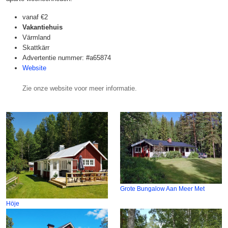
vanaf
€2
Vakantiehuis
Värmland
Skattkärr
Advertentie nummer: #a65874
Website
Zie onze website voor meer informatie.
Grote Bungalow Aan Meer Met
Höje