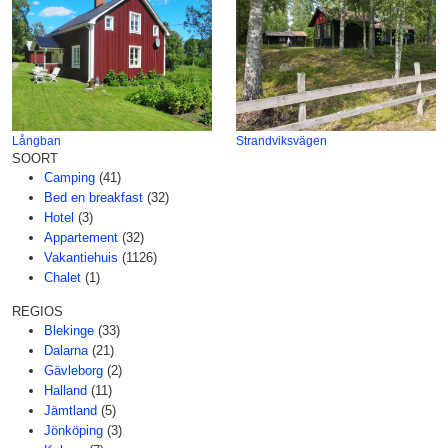
Långban
Strandviksvägen
SOORT
Camping
(41)
Bed en breakfast
(32)
Hotel
(3)
Appartement
(32)
Vakantiehuis
(1126)
Chalet
(1)
REGIOS
Blekinge
(33)
Dalarna
(21)
Gävleborg
(2)
Halland
(11)
Jämtland
(5)
Jönköping
(3)