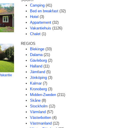
Camping
(41)
Bed en breakfast
(32)
Hotel
(3)
Appartement
(32)
Vakantiehuis
(1126)
Chalet
(1)
REGIOS
Blekinge
(33)
Dalarna
(21)
Gävleborg
(2)
Halland
(11)
Jämtland
(5)
Vakantie
Jönköping
(3)
Kalmar
(7)
Kronoberg
(3)
Midden-Zweden
(211)
Skåne
(8)
Stockholm
(12)
Värmland
(57)
Västerbotten
(4)
Västmanland
(12)