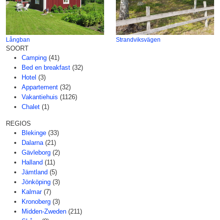
Långban
Strandviksvägen
SOORT
Camping
(41)
Bed en breakfast
(32)
Hotel
(3)
Appartement
(32)
Vakantiehuis
(1126)
Chalet
(1)
REGIOS
Blekinge
(33)
Dalarna
(21)
Gävleborg
(2)
Halland
(11)
Jämtland
(5)
Jönköping
(3)
Kalmar
(7)
Kronoberg
(3)
Midden-Zweden
(211)