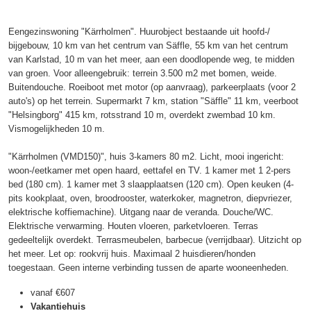
Eengezinswoning "Kärrholmen". Huurobject bestaande uit hoofd-/
bijgebouw, 10 km van het centrum van Säffle, 55 km van het centrum
van Karlstad, 10 m van het meer, aan een doodlopende weg, te midden
van groen. Voor alleengebruik: terrein 3.500 m2 met bomen, weide.
Buitendouche. Roeiboot met motor (op aanvraag), parkeerplaats (voor 2
auto's) op het terrein. Supermarkt 7 km, station "Säffle" 11 km, veerboot
"Helsingborg" 415 km, rotsstrand 10 m, overdekt zwembad 10 km.
Vismogelijkheden 10 m.
"Kärrholmen (VMD150)", huis 3-kamers 80 m2. Licht, mooi ingericht:
woon-/eetkamer met open haard, eettafel en TV. 1 kamer met 1 2-pers
bed (180 cm). 1 kamer met 3 slaapplaatsen (120 cm). Open keuken (4-
pits kookplaat, oven, broodrooster, waterkoker, magnetron, diepvriezer,
elektrische koffiemachine). Uitgang naar de veranda. Douche/WC.
Elektrische verwarming. Houten vloeren, parketvloeren. Terras
gedeeltelijk overdekt. Terrasmeubelen, barbecue (verrijdbaar). Uitzicht op
het meer. Let op: rookvrij huis. Maximaal 2 huisdieren/honden
toegestaan. Geen interne verbinding tussen de aparte wooneenheden.
vanaf
€607
Vakantiehuis