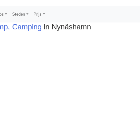
os
Steden
Prijs
mp, Camping
in Nynäshamn