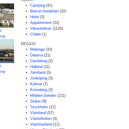
Camping
(41)
Bed en breakfast
(32)
Hotel
(3)
Appartement
(32)
Vakantiehuis
(1126)
s
Chalet
(1)
ing
REGIOS
Blekinge
(33)
Dalarna
(21)
Gävleborg
(2)
s
Halland
(11)
ing
Jämtland
(5)
Jönköping
(3)
Kalmar
(7)
Kronoberg
(3)
Midden-Zweden
(211)
Skåne
(8)
Stockholm
(12)
Värmland
(57)
Västerbotten
(4)
Västmanland
(12)