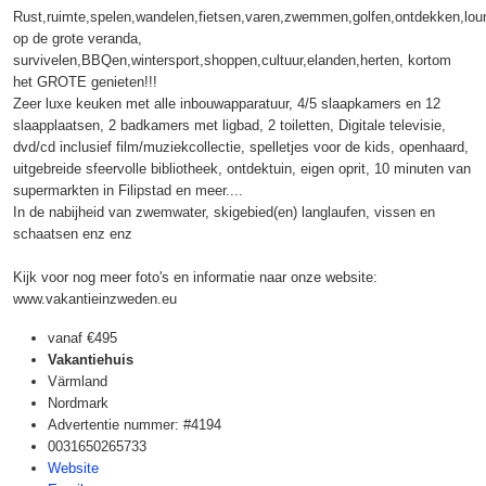
Rust,ruimte,spelen,wandelen,fietsen,varen,zwemmen,golfen,ontdekken,lo
op de grote veranda,
survivelen,BBQen,wintersport,shoppen,cultuur,elanden,herten, kortom
het GROTE genieten!!!
Zeer luxe keuken met alle inbouwapparatuur, 4/5 slaapkamers en 12
slaapplaatsen, 2 badkamers met ligbad, 2 toiletten, Digitale televisie,
dvd/cd inclusief film/muziekcollectie, spelletjes voor de kids, openhaard,
uitgebreide sfeervolle bibliotheek, ontdektuin, eigen oprit, 10 minuten van
supermarkten in Filipstad en meer....
In de nabijheid van zwemwater, skigebied(en) langlaufen, vissen en
schaatsen enz enz
Kijk voor nog meer foto's en informatie naar onze website:
www.vakantieinzweden.eu
vanaf
€495
Vakantiehuis
Värmland
Nordmark
Advertentie nummer: #4194
0031650265733
Website