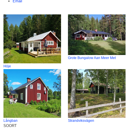
Email
Grote Bungalow Aan Meer Met
Höje
Långban
Strandviksvägen
SOORT