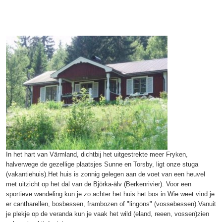
In het hart van Värmland, dichtbij het uitgestrekte meer Fryken,
halverwege de gezellige plaatsjes Sunne en Torsby, ligt onze stuga
(vakantiehuis).Het huis is zonnig gelegen aan de voet van een heuvel
met uitzicht op het dal van de Björka-älv (Berkenrivier). Voor een
sportieve wandeling kun je zo achter het huis het bos in.Wie weet vind je
er cantharellen, bosbessen, frambozen of "lingons" (vossebessen).Vanuit
je plekje op de veranda kun je vaak het wild (eland, reeen, vossen)zien