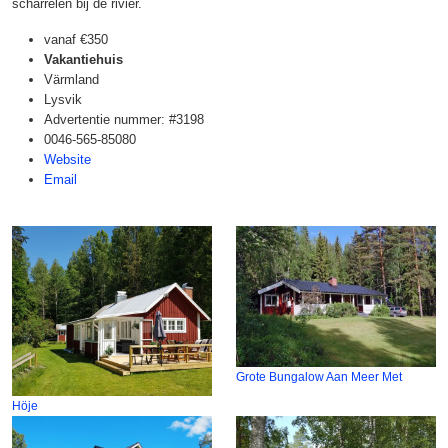
scharrelen bij de rivier.
vanaf
€350
Vakantiehuis
Värmland
Lysvik
Advertentie nummer: #3198
0046-565-85080
Website
Email
Grote Bungalow Aan Meer Met
Höje