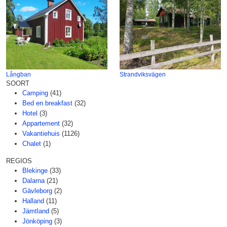
Långban
Strandviksvägen
SOORT
Camping
(41)
Bed en breakfast
(32)
Hotel
(3)
Appartement
(32)
Vakantiehuis
(1126)
Chalet
(1)
REGIOS
Blekinge
(33)
Dalarna
(21)
Gävleborg
(2)
Halland
(11)
Jämtland
(5)
Jönköping
(3)