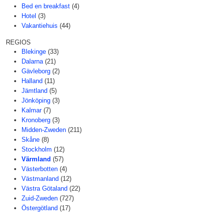
Bed en breakfast
(4)
Hotel
(3)
Vakantiehuis
(44)
REGIOS
Blekinge
(33)
Dalarna
(21)
Gävleborg
(2)
Halland
(11)
Jämtland
(5)
Jönköping
(3)
Kalmar
(7)
Kronoberg
(3)
Midden-Zweden
(211)
Skåne
(8)
Stockholm
(12)
Värmland
(57)
Västerbotten
(4)
Västmanland
(12)
Västra Götaland
(22)
Zuid-Zweden
(727)
Östergötland
(17)