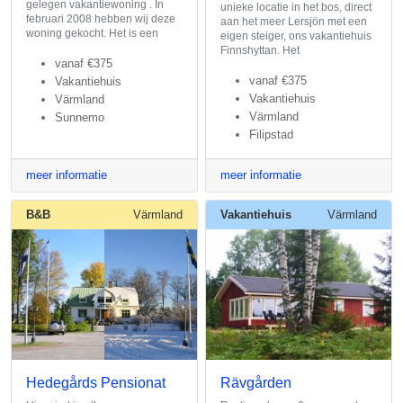
gelegen vakantiewoning . In
unieke locatie in het bos, direct
februari 2008 hebben wij deze
aan het meer Lersjön met een
woning gekocht. Het is een
eigen steiger, ons vakantiehuis
Finnshyttan. Het
vanaf
€375
vanaf
€375
Vakantiehuis
Vakantiehuis
Värmland
Värmland
Sunnemo
Filipstad
meer informatie
meer informatie
B&B
Värmland
Vakantiehuis
Värmland
Hedegårds Pensionat
Rävgården