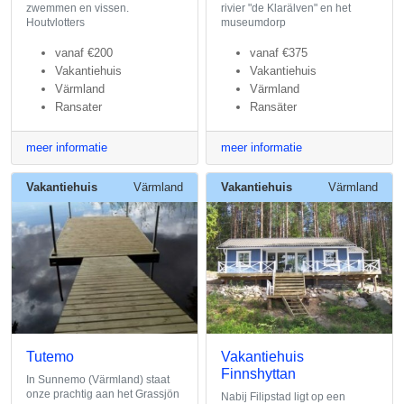
zwemmen en vissen.
rivier "de Klarälven" en het
Houtvlotters
museumdorp
vanaf
€200
vanaf
€375
Vakantiehuis
Vakantiehuis
Värmland
Värmland
Ransater
Ransäter
meer informatie
meer informatie
Vakantiehuis
Värmland
Vakantiehuis
Värmland
Tutemo
Vakantiehuis
Finnshyttan
In Sunnemo (Värmland) staat
onze prachtig aan het Grassjön
Nabij Filipstad ligt op een