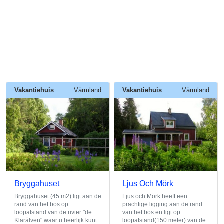
Vakantiehuis
Värmland
Vakantiehuis
Värmland
Bryggahuset
Ljus Och Mörk
Bryggahuset (45 m2) ligt aan de
Ljus och Mörk heeft een
rand van het bos op
prachtige ligging aan de rand
loopafstand van de rivier "de
van het bos en ligt op
Klarälven" waar u heerlijk kunt
loopafstand(150 meter) van de