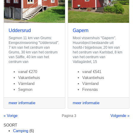
Uddersrud
Gapern
Segmon 11 km van Grums:
Mooi vissershuis "Gapern".
Eengezinswoning "Uddersrud".
Huurobject bestaande uit
7 km van het centrum van
hoofd-/ bijgebouw, 20 km van
Grums, 30 km van het centrum
het centrum van Karlstad, 8 km
van Säffle, 40 km van het
van het centrum van
centrum van
Vallagärdet, 15
vanaf
€270
vanaf
€541
Vakantiehuis
Vakantiehuis
Värmland
Värmland
Segmon
Finnsnäs
meer informatie
meer informatie
« Vorige
Volgende »
Pagina 3
SOORT
Camping
(6)