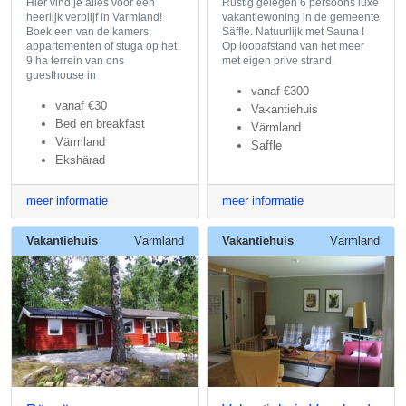
Hier vind je alles voor een
Rustig gelegen 6 persoons luxe
heerlijk verblijf in Varmland!
vakantiewoning in de gemeente
Boek een van de kamers,
Säffle. Natuurlijk met Sauna !
appartementen of stuga op het
Op loopafstand van het meer
9 ha terrein van ons
met eigen prive strand.
guesthouse in
vanaf
€300
vanaf
€30
Vakantiehuis
Bed en breakfast
Värmland
Värmland
Saffle
Ekshärad
meer informatie
meer informatie
Vakantiehuis
Värmland
Vakantiehuis
Värmland