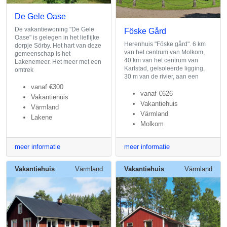
De Gele Oase
De vakantiewoning "De Gele
Föske Gård
Oase" is gelegen in het lieflijke
Herenhuis "Föske gård". 6 km
dorpje Sörby. Het hart van deze
van het centrum van Molkom,
gemeenschap is het
40 km van het centrum van
Lakenemeer. Het meer met een
Karlstad, geïsoleerde ligging,
omtrek
30 m van de rivier, aan een
vanaf
€300
vanaf
€626
Vakantiehuis
Vakantiehuis
Värmland
Värmland
Lakene
Molkom
meer informatie
meer informatie
Vakantiehuis
Värmland
Vakantiehuis
Värmland