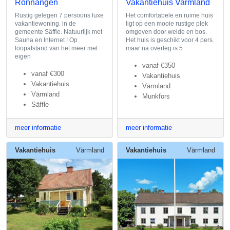
Rönnängen
Vakantiehuis Varmland
Rustig gelegen 7 persoons luxe
Het comfortabele en ruime huis
vakantiewoning. in de
ligt op een mooie rustige plek
gemeente Säffle. Natuurlijk met
omgeven door weide en bos.
Sauna en Internet ! Op
Het huis is geschikt voor 4 pers.
loopafstand van het meer met
maar na overleg is 5
eigen
vanaf
€350
vanaf
€300
Vakantiehuis
Vakantiehuis
Värmland
Värmland
Munkfors
Säffle
meer informatie
meer informatie
Vakantiehuis
Värmland
Vakantiehuis
Värmland