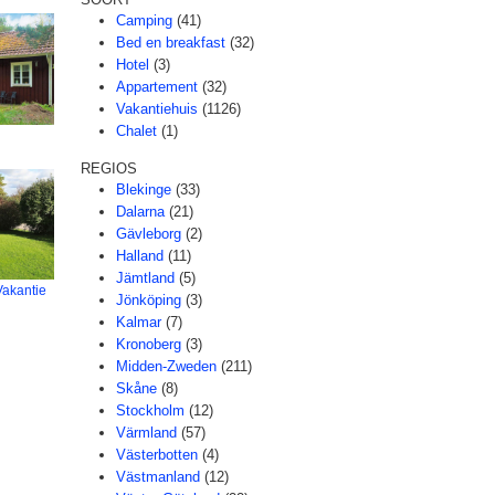
Camping
(41)
Bed en breakfast
(32)
Hotel
(3)
Appartement
(32)
Vakantiehuis
(1126)
Chalet
(1)
REGIOS
Blekinge
(33)
Dalarna
(21)
Gävleborg
(2)
Halland
(11)
Jämtland
(5)
Vakantie
Jönköping
(3)
Kalmar
(7)
Kronoberg
(3)
Midden-Zweden
(211)
Skåne
(8)
Stockholm
(12)
Värmland
(57)
Västerbotten
(4)
Västmanland
(12)