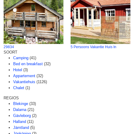
29834
5 Persoons Vakantie Huis In
SOORT
Camping
(41)
Bed en breakfast
(32)
Hotel
(3)
Appartement
(32)
Vakantiehuis
(1126)
Chalet
(1)
REGIOS
Blekinge
(33)
Dalarna
(21)
Gävleborg
(2)
Halland
(11)
Jämtland
(5)
Jönköping
(3)