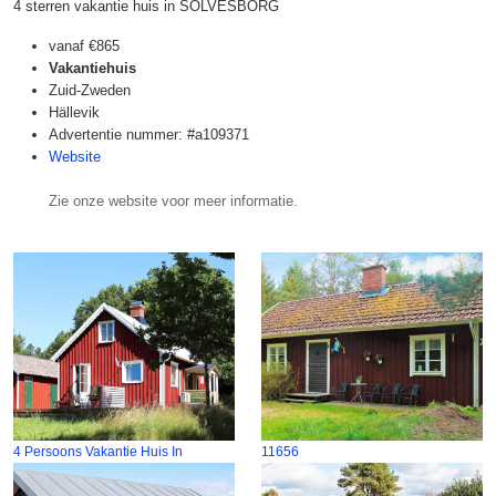
4 sterren vakantie huis in SÖLVESBORG
vanaf
€865
Vakantiehuis
Zuid-Zweden
Hällevik
Advertentie nummer: #a109371
Website
Zie onze website voor meer informatie.
4 Persoons Vakantie Huis In
11656